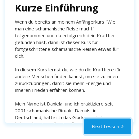
Kurze Einführung
Wenn du bereits an meinem Anfängerkurs "Wie
man eine schamanische Reise macht"
teilgenommen und du erfolgreich dein Krafttier
gefunden hast, dann ist dieser Kurs für
fortgeschrittene schamanische Reisen etwas für
dich.
In diesem Kurs lernst du, wie du die Krafttiere für
andere Menschen finden kannst, um sie zu ihnen
zurückzubringen, damit sie mehr Energie und
inneren Frieden erfahren können.
Mein Name ist Daniela, und ich praktiziere seit
2001 schamanische Rituale. Damals, in
Deutschland, hatte ich das Glück, eine Lehrerin zu
haben, die mir professionelles Aura-Balancing,
Next Lesson
Trance-Tanz, schamanische Reisen und
Seelenrückholung beibrachte.Dann lass uns jetzt